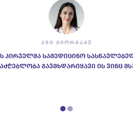
თეა ასათიანი
ურდა ექიმი გავმხდარიყავი, დავხმარ
ამიანს, მადლობა ჩვენს კოლეჯს ამისთ