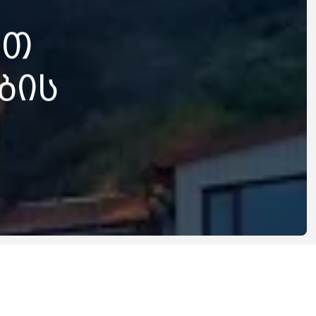
ოთ
ბის