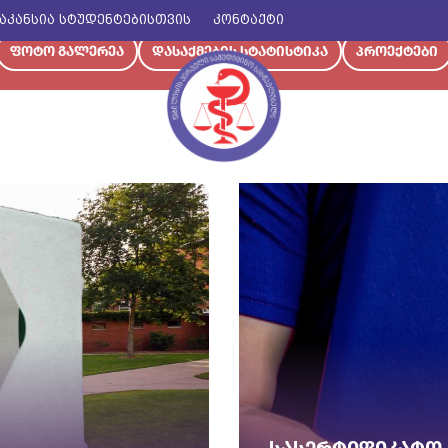
აკანსია სტუდენტებისთვის
კონტაქტი
ფოტო გალერეა
დასაქმების სტატისტიკა
პროექტები
საექთნო განათლება
ოგრამები
სიახლეები
დეტალები