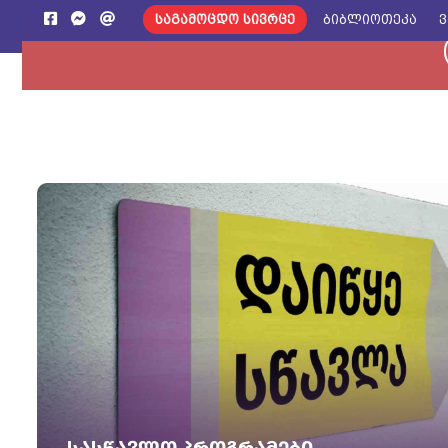
საგამოცდო სივრცე
ბიბლიოთეკა
ვ
მთავარი
ჩვენს შესახებ
სწავლა
პრ