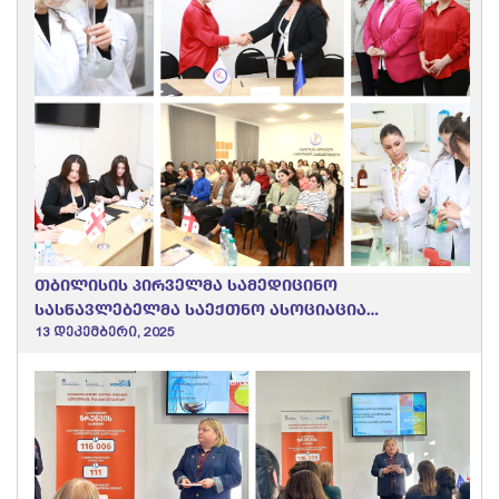
თბილისის პირველმა სამედიცინო
სასწავლებელმა საექთნო ასოციაცია
“ნიუმენთან” და “სიაბ-აკადემიასთან”
13 დეკემბერი, 2025
მემორანდუმი გააფორმა