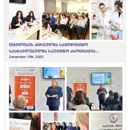
თბილისის პირველმა სამედიცინო
სასწავლებელმა საექთნო ასოციაცია
“ნიუმენთან” და “სიაბ-აკადემიასთან”
December 13th, 2025
მემორანდუმი გააფორმა